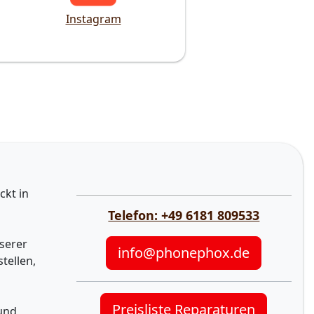
Instagram
ckt in
Telefon: +49 6181 809533
serer
info@phonephox.de
tellen,
Preisliste Reparaturen
 und