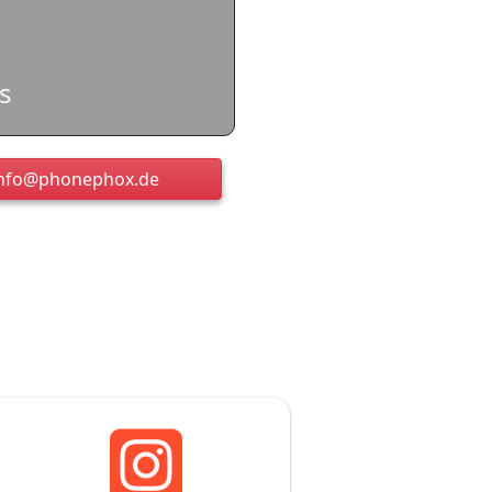
s
info@phonephox.de